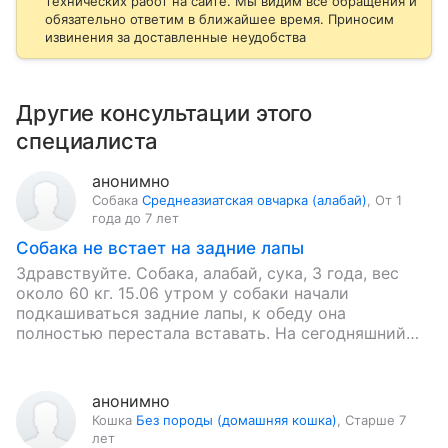
технических работ на сайте. Мы видим все обращения и
обязательно ответим в ближайшее время. Приносим
извинения за доставленные неудобства
Другие консультации этого
специалиста
анонимно
Собака
Среднеазиатская овчарка (алабай)
,
От 1
года до 7 лет
Собака не встает на задние лапы
Здравствуйте. Собака, алабай, сука, 3 года, вес
около 60 кг. 15.06 утром у собаки начали
подкашиваться задние лапы, к обеду она
полностью перестала вставать. На сегодняшний
день симптомы следующие: выраженная…
анонимно
Кошка
Без породы (домашняя кошка)
,
Старше 7
лет