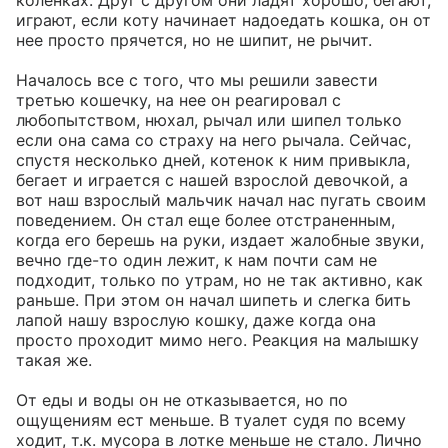
коленках. Друг с другом они ладят хорошо, бегают, 
играют, если коту начинает надоедать кошка, он от 
нее просто прячется, но не шипит, не рычит.

Началось все с того, что мы решили завести 
третью кошечку, на нее он реагировал с 
любопытством, нюхал, рычал или шипел только 
если она сама со страху на него рычала. Сейчас, 
спустя несколько дней, котенок к ним привыкла, 
бегает и играется с нашей взрослой девочкой, а 
вот наш взрослый мальчик начал нас пугать своим 
поведением. Он стал еще более отстраненным, 
когда его берешь на руки, издает жалобные звуки, 
вечно где-то один лежит, к нам почти сам не 
подходит, только по утрам, но не так активно, как 
раньше. При этом он начал шипеть и слегка бить 
лапой нашу взрослую кошку, даже когда она 
просто проходит мимо него. Реакция на малышку 
такая же. 

От еды и воды он не отказывается, но по 
ощущениям ест меньше. В туалет судя по всему 
ходит, т.к. мусора в лотке меньше не стало. Лично 