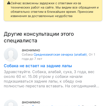
Сейчас возможны задержки с ответами из‑за
технических работ на сайте. Мы видим все обращения и
обязательно ответим в ближайшее время. Приносим
извинения за доставленные неудобства
Другие консультации этого
специалиста
анонимно
Собака
Среднеазиатская овчарка (алабай)
,
От 1
года до 7 лет
Собака не встает на задние лапы
Здравствуйте. Собака, алабай, сука, 3 года, вес
около 60 кг. 15.06 утром у собаки начали
подкашиваться задние лапы, к обеду она
полностью перестала вставать. На сегодняшний
день симптомы следующие: выраженная…
анонимно