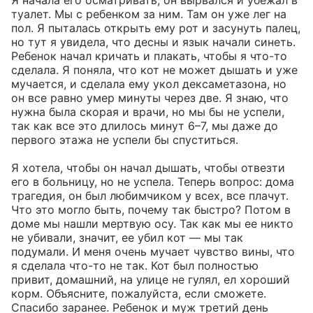
Я начала его осматривать, он вырвался и убежал в 
туалет. Мы с ребенком за ним. Там он уже лег на 
пол. Я пыталась открыть ему рот и засунуть палец, 
но тут я увидела, что десны и язык начали синеть. 
Ребенок начал кричать и плакать, чтобы я что-то 
сделала. Я поняла, что кот не может дышать и уже 
мучается, и сделала ему укол дексаметазона, но 
он все равно умер минуты через две. Я знаю, что 
нужна была скорая и врачи, но мы бы не успели, 
так как все это длилось минут 6–7, мы даже до 
первого этажа не успели бы спуститься. 

Я хотела, чтобы он начал дышать, чтобы отвезти 
его в больницу, но не успела. Теперь вопрос: дома 
трагедия, он был любимчиком у всех, все плачут. 
Что это могло быть, почему так быстро? Потом в 
доме мы нашли мертвую осу. Так как мы ее никто 
не убивали, значит, ее убил кот — мы так 
подумали. И меня очень мучает чувство вины, что 
я сделала что-то не так. Кот был полностью 
привит, домашний, на улице не гулял, ел хороший 
корм. Объясните, пожалуйста, если сможете. 
Спасибо заранее. Ребенок и муж третий день 