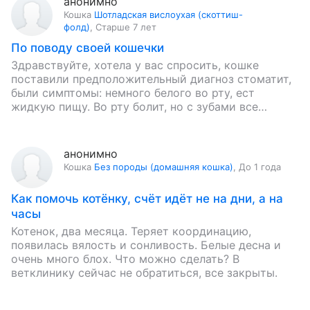
анонимно
Кошка
Шотладская вислоухая (скоттиш-
фолд)
,
Старше 7 лет
По поводу своей кошечки
Здравствуйте, хотела у вас спросить, кошке
поставили предположительный диагноз стоматит,
были симптомы: немного белого во рту, ест
жидкую пищу. Во рту болит, но с зубами все
нормально, она беременная, веслоухая…
анонимно
Кошка
Без породы (домашняя кошка)
,
До 1 года
Как помочь котёнку, счёт идёт не на дни, а на
часы
Котенок, два месяца. Теряет координацию,
появилась вялость и сонливость. Белые десна и
очень много блох. Что можно сделать? В
ветклинику сейчас не обратиться, все закрыты.