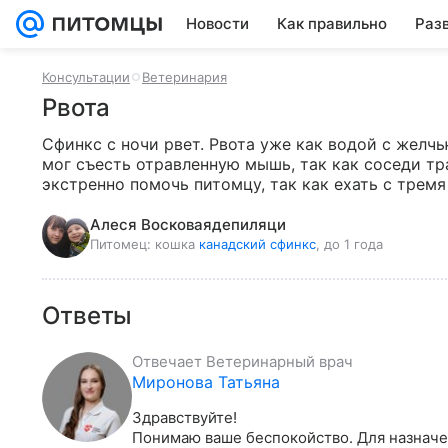
Новости
Как правильно
Раз
Консультации
Ветеринария
Рвота
Сфинкс с ночи рвет. Рвота уже как водой с желчь
мог съесть отравленную мышь, так как соседи трав
экстренно помочь питомцу, так как ехать с тремя
Алеся Восковаядепиляци
Питомец:
кошка
канадский сфинкс
, до 1 года
Ответы
Отвечает
Ветеринарный врач
Миронова Татьяна
Здравствуйте!

Понимаю ваше беспокойство. Для назначе