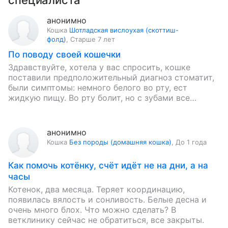
специалиста
анонимно
Кошка
Шотладская вислоухая (скоттиш-
фолд)
,
Старше 7 лет
По поводу своей кошечки
Здравствуйте, хотела у вас спросить, кошке
поставили предположительный диагноз стоматит,
были симптомы: немного белого во рту, ест
жидкую пищу. Во рту болит, но с зубами все
нормально, она беременная, веслоухая…
анонимно
Кошка
Без породы (домашняя кошка)
,
До 1 года
Как помочь котёнку, счёт идёт не на дни, а на
часы
Котенок, два месяца. Теряет координацию,
появилась вялость и сонливость. Белые десна и
очень много блох. Что можно сделать? В
ветклинику сейчас не обратиться, все закрыты.