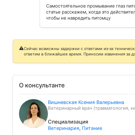
Самостоятельное промывание глаз пит
статье расскажем, когда это действит
чтобы не навредить питомцу
Сейчас возможны задержки с ответами из‑за техническ
ответим в ближайшее время. Приносим извинения за д
О консультанте
Вишневская Ксения Валерьевна
Ветеринарный врач (травматология, хи
Специализация
Ветеринария
,
Питание