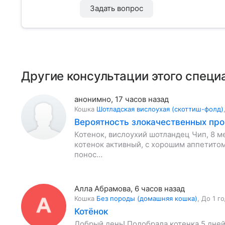
Задать вопрос
Другие консультации этого специ
анонимно
,
17 часов назад
Кошка
Шотладская вислоухая (скоттиш-фолд)
Вероятность злокачественных пр
Котенок, вислоухий шотландец Чип, 8 меся
котенок активный, с хорошим аппетитом
понос…
Алла Абрамова
,
6 часов назад
Кошка
Без породы (домашняя кошка)
,
До 1 г
Котёнок
Добрый день! Подобрала котенка 5 дней 