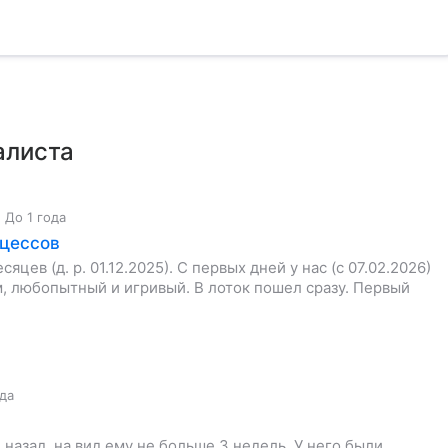
алиста
,
До 1 года
оцессов
цев (д. р. 01.12.2025). С первых дней у нас (с 07.02.2026)
, любопытный и игривый. В лоток пошел сразу. Первый
ода
назад, на вид ему не больше 3 недель. У него были