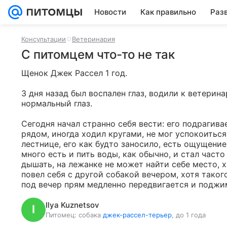
Новости
Как правильно
Раз
Консультации
Ветеринария
С питомцем что-то не так
Щенок Джек Рассел 1 год.

3 дня назад был воспален глаз, водили к ветеринар
нормальный глаз.

Сегодня начал странно себя вести: его подрагива
рядом, иногда ходил кругами, не мог успокоиться
лестнице, его как будто заносило, есть ощущение
много есть и пить воды, как обычно, и стал част
дышать, на лежанке не может найти себе место, х
повел себя с другой собакой вечером, хотя такого
под вечер прям медленно передвигается и поджи
Ilya Kuznetsov
Питомец:
собака
джек-рассел-терьер
, до 1 года