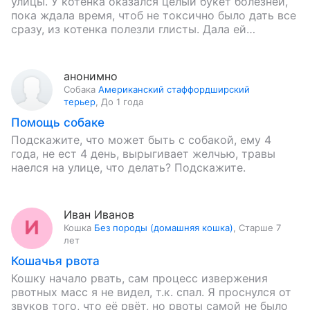
улицы. У котенка оказался целый букет болезней,
пока ждала время, чтоб не токсично было дать все
сразу, из котенка полезли глисты. Дала ей…
анонимно
Собака
Американский стаффордширский
терьер
,
До 1 года
Помощь собаке
Подскажите, что может быть с собакой, ему 4
года, не ест 4 день, вырыгивает желчью, травы
наелся на улице, что делать? Подскажите.
Иван Иванов
Кошка
Без породы (домашняя кошка)
,
Старше 7
лет
Кошачья рвота
Кошку начало рвать, сам процесс извержения
рвотных масс я не видел, т.к. спал. Я проснулся от
звуков того, что её рвёт, но рвоты самой не было