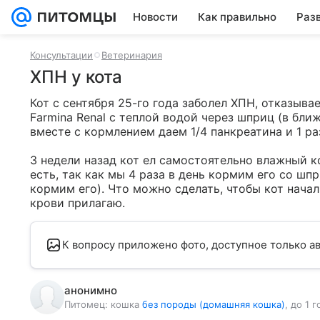
Новости
Как правильно
Раз
Консультации
Ветеринария
ХПН у кота
Кот с сентября 25-го года заболел ХПН, отказыв
Farmina Renal с теплой водой через шприц (в бли
вместе с кормлением даем 1/4 панкреатина и 1 раз
3 недели назад кот ел самостоятельно влажный ко
есть, так как мы 4 раза в день кормим его со шпри
кормим его). Что можно сделать, чтобы кот начал
крови прилагаю.
К вопросу приложено фото, доступное только ав
анонимно
Питомец:
кошка
без породы (домашняя кошка)
, до 1 г