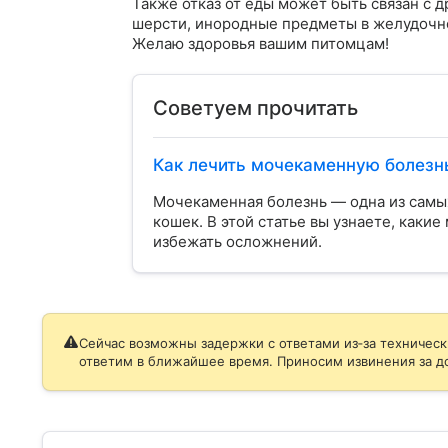
Также отказ от еды может быть связан с 
шерсти, инородные предметы в желудочно
Желаю здоровья вашим питомцам!
Советуем прочитать
Как лечить мочекаменную болезн
Мочекаменная болезнь — одна из сам
кошек. В этой статье вы узнаете, каки
избежать осложнений.
Сейчас возможны задержки с ответами из‑за техническ
ответим в ближайшее время. Приносим извинения за д