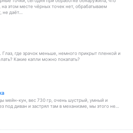
рные точки, сегодня при обработке обнаружила, что
 на этом месте чёрных точек нет, обрабатываем
, не даёт…
. Глаз, где зрачок меньше, немного прикрыт пленкой и
делать? Какие капли можно покапать?
ка
ды мейн-кун, вес 730 гр, очень шустрый, умный и
лез под диван и застрял там в механизме, мы этого не…