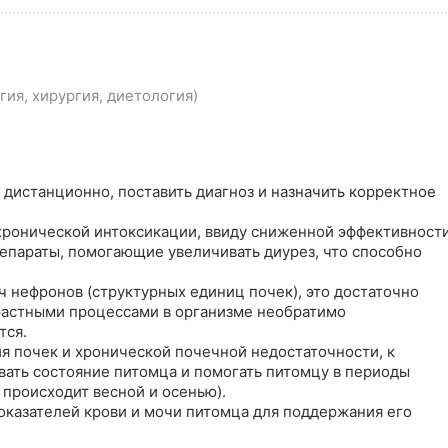
ия, хирургия, диетология)
дистанционно, поставить диагноз и назначить корректное 
хронической интоксикации, ввиду сниженной эффективности
епараты, помогающие увеличивать диурез, что способно 
яч нефронов (структурных единиц почек), это достаточно 
растными процессами в организме необратимо 
ся.

 почек и хронической почечной недостаточности, к 
ть состояние питомца и помогать питомцу в периоды 
происходит весной и осенью).

казателей крови и мочи питомца для поддержания его 