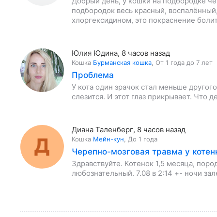
Добрый день, у кошки на подбородке чё
подбородок весь красный, воспалённый,
хлоргексидином, это покраснение болит
Юлия Юдина
,
8 часов назад
Кошка
Бурманская кошка
,
От 1 года до 7 лет
Проблема
У кота один зрачок стал меньше другого
слезится. И этот глаз прикрывает. Что 
Диана Таленберг
,
8 часов назад
Кошка
Мейн-кун
,
До 1 года
Черепно-мозговая травма у котен
Здравствуйте. Котенок 1,5 месяца, поро
любознательный. 7.08 в 2:14 +- ночи за