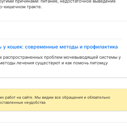
другими причинами: питание, недостаточное выведение 
-кишечном тракте.

ь у кошек: современные методы и профилактика
ых распространенных проблем мочевыводящей системы у
е методы лечения существуют и как помочь питомцу
их работ на сайте. Мы видим все обращения и обязательно
оставленные неудобства