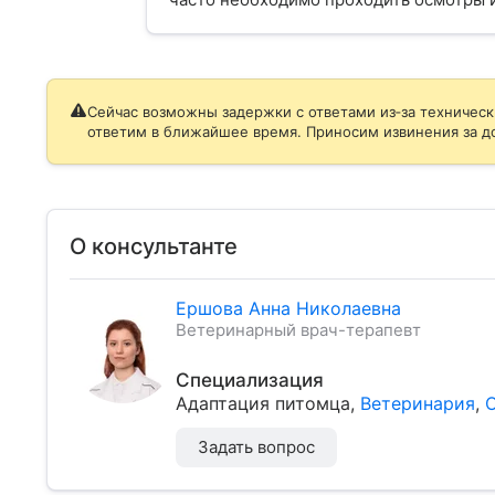
Сейчас возможны задержки с ответами из‑за техническ
ответим в ближайшее время. Приносим извинения за д
О консультанте
Ершова Анна Николаевна
Ветеринарный врач-терапевт
Специализация
Адаптация питомца
,
Ветеринария
,
Задать вопрос