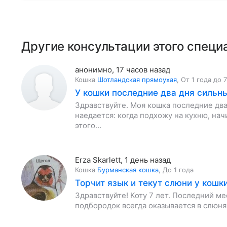
Другие консультации этого специ
анонимно
,
17 часов назад
Кошка
Шотландская прямоухая
,
От 1 года до 
У кошки последние два дня сильны
Здравствуйте. Моя кошка последние два
наедается: когда подхожу на кухню, нач
этого…
Erza Skarlett
,
1 день назад
Кошка
Бурманская кошка
,
До 1 года
Торчит язык и текут слюни у кошк
Здравствуйте! Коту 7 лет. Последний мес
подбородок всегда оказывается в слюнях