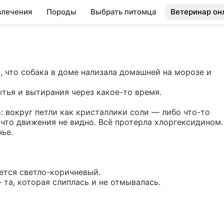
влечения
Породы
Выбрать питомца
Ветеринар он
 что собака в доме нализала домашней на морозе и 
ья и вытирания через какое-то время.  

 вокруг петли как кристаллики соли — либо что-то 
 что движения не видно. Всё протерла хлоргексидином. 
е.  

тся светло-коричневый.  

 та, которая слиплась и не отмывалась.