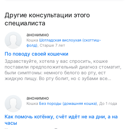
Другие консультации этого
специалиста
анонимно
Кошка
Шотладская вислоухая (скоттиш-
фолд)
,
Старше 7 лет
По поводу своей кошечки
Здравствуйте, хотела у вас спросить, кошке
поставили предположительный диагноз стоматит,
были симптомы: немного белого во рту, ест
жидкую пищу. Во рту болит, но с зубами все
нормально, она беременная, веслоухая…
анонимно
Кошка
Без породы (домашняя кошка)
,
До 1 года
Как помочь котёнку, счёт идёт не на дни, а на
часы