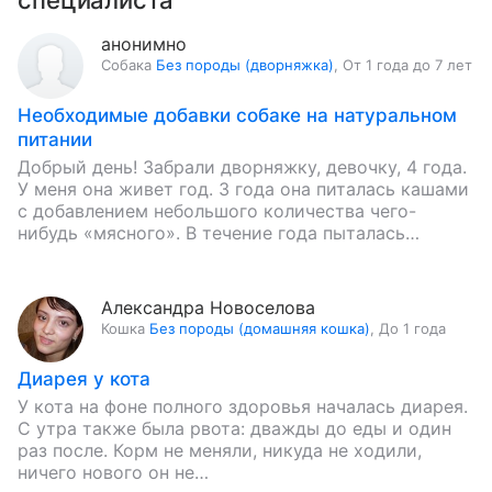
специалиста
анонимно
Собака
Без породы (дворняжка)
,
От 1 года до 7 лет
Необходимые добавки собаке на натуральном
питании
Добрый день! Забрали дворняжку, девочку, 4 года.
У меня она живет год. 3 года она питалась кашами
с добавлением небольшого количества чего-
нибудь «мясного». В течение года пыталась
кормить ее сухими…
Александра Новоселова
Кошка
Без породы (домашняя кошка)
,
До 1 года
Диарея у кота
У кота на фоне полного здоровья началась диарея.
С утра также была рвота: дважды до еды и один
раз после. Корм не меняли, никуда не ходили,
ничего нового он не…