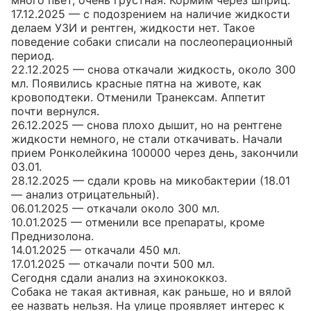
много пьет, очень грустная. Кормим через шприц.

17.12.2025 — с подозрением на наличие жидкости 
делаем УЗИ и рентген, жидкости нет. Такое 
поведение собаки списали на послеоперационный 
период.

22.12.2025 — снова откачали жидкость, около 300 
мл. Появились красные пятна на животе, как 
кровоподтеки. Отменили Транексам. Аппетит 
почти вернулся.

26.12.2025 — снова плохо дышит, но на рентгене 
жидкости немного, не стали откачивать. Начали 
прием Ронколейкина 100000 через день, закончили 
03.01.

28.12.2025 — сдали кровь на микобактерии (18.01 
— анализ отрицательный).

06.01.2025 — откачали около 300 мл.

10.01.2025 — отменили все препараты, кроме 
Преднизолона.

14.01.2025 — откачали 450 мл.

17.01.2025 — откачали почти 500 мл.

Сегодня сдали анализ на эхинококкоз.

Собака не такая активная, как раньше, но и вялой 
ее назвать нельзя. На улице проявляет интерес к 