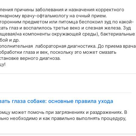
ления причины заболевания и назначения корректного 
нарному врачу-офтальмологу на очный прием.  

сторонним предметом или питомца беспокоил зуд по какой-
ать глаз и воспалилось третье веко и слезная железа. Зуд 
пищевая/на компоненты окружающей среды), бактериальные 
ой и др.

полнительная  лабораторная диагностика. До приема врача 
работки глаза и век, поскольку это может смазать 
тановке верного диагноза.   

цу!
ать глаза собаке: основные правила ухода
омцу может помочь при загрязнениях и раздражениях. В
ельно необходимо и как правильно выполнять процедуру,