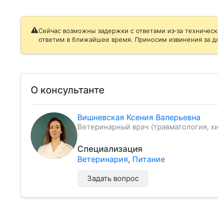
Сейчас возможны задержки с ответами из‑за техническ
ответим в ближайшее время. Приносим извинения за д
О консультанте
Вишневская Ксения Валерьевна
Ветеринарный врач (травматология, хи
Специализация
Ветеринария
,
Питание
Задать вопрос