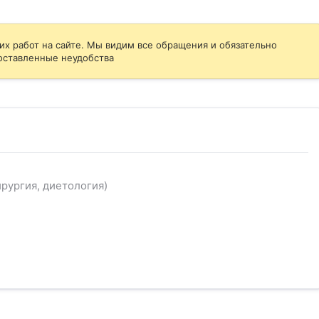
их работ на сайте. Мы видим все обращения и обязательно
оставленные неудобства
рургия, диетология)