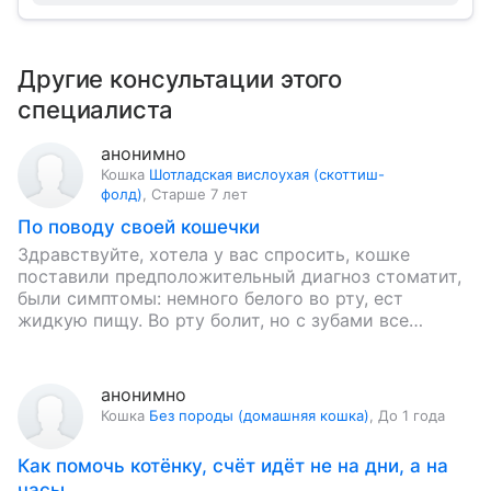
Другие консультации этого
специалиста
анонимно
Кошка
Шотладская вислоухая (скоттиш-
фолд)
,
Старше 7 лет
По поводу своей кошечки
Здравствуйте, хотела у вас спросить, кошке
поставили предположительный диагноз стоматит,
были симптомы: немного белого во рту, ест
жидкую пищу. Во рту болит, но с зубами все
нормально, она беременная, веслоухая…
анонимно
Кошка
Без породы (домашняя кошка)
,
До 1 года
Как помочь котёнку, счёт идёт не на дни, а на
часы