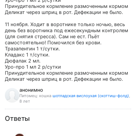
Уро-про 1 мл 2 р/сутки

Принудительное кормление размоченным кормом 
Деликат через шприц в рот. Дефекации не было.

11 ноября. Ходит в воротнике только ночью, весь 
день без воротника под ежесекундным контролем 
(для снятия стресса). Сам не ест. Пьёт 
самостоятельно! Помочился без крови.

Тразапентин 1 т/сутки.

Кладакс 1 т/сутки.

Дюфалак 2 мл.

Уро-про 1 мл 2 р/сутки

Принудительное кормление размоченным кормом 
Деликат через шприц в рот. Дефекации не было.
анонимно
Питомец:
кошка
шотладская вислоухая (скоттиш-фолд)
,
8 лет
Ответы