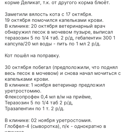
корме Деликат, т.к. от другого корма блюёт.

Заметили вялость кота с 17 октября.

19 октября помочился капельками крови.

В клинике: 20 октября ветеринарный врач 
обнаружил песок в мочевом пузыре, выписал 
теразозин 5 по 1/4 таб. 2 р/д, гебапентин 300 1 
капсула/20 мл воды - пить по 1 мл 2 р/д.

Кот пошёл на поправку.

30 октября побегал (предположили, что поднял 
весь песок в мочевом) и снова начал мочиться с 
капельками крови.

В клинике: 1 ноября ветеринар предложил 
уретростомию.

Флексопрофен 0,4 мл в/м на приёме,

Теразозин 5 по 1/4 таб 2 р/д,

Тразапентин по 1 т. 2 р/д.

В клинике: 02 ноября уретростомия.

Глобфел-4 (сыворотка), п/к - однократно в 