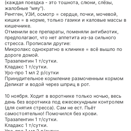
(каждая поездка - это тошнота, слюни, слёзы, 
жалобные "мяу").

Рентген, УЗИ, осмотр = сердце, почки, мочевой, 
кишки = в норме, только газики и каловые массы в 
кишечнике.

Отменили все препараты, поменяли антибиотик, 
предполагают, что нет аппетита из-за сильного 
стресса. Прописали другие:

Микролакс однократно в клинике = всё вышло по 
дороге домой.

Тразапентин 1 т/сутки.

Кладакс 1 т/сутки.

Уро-про 1 мл 2 р/сутки

Принудительное кормление размоченным кормом 
Деликат и водой через шприц в рот.

10 ноября. Ходит в воротнике только ночью, весь 
день без воротника под ежесекундным контролем 
(для снятия стресса). Сам не ест. Пьёт 
самостоятельно! Помочился без крови.

Тразапентин 1 т/сутки.

Кладакс 1 т/сутки.
