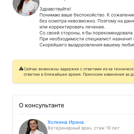
Здравствуйте!

Понимаю ваше беспокойство. К сожалению
без осмотра невозможно. Поэтому на данн
или корректировать лечение.

Со своей стороны, я бы порекомендовала 
При необходимости специалист назначит о
Скорейшего выздоровления вашему люби
Сейчас возможны задержки с ответами из‑за техническ
ответим в ближайшее время. Приносим извинения за д
О консультанте
Холкина Ирина
Ветеринарный врач, стаж 19 лет