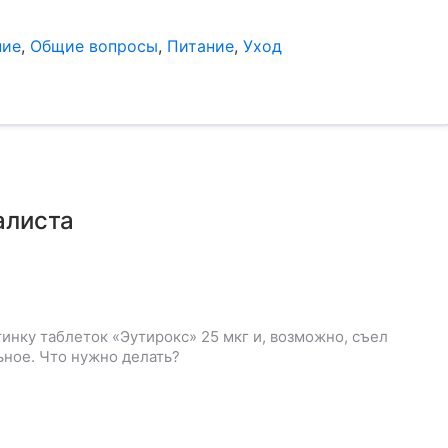
ние
,
Общие вопросы
,
Питание
,
Уход
алиста
инку таблеток «Эутирокс» 25 мкг и, возможно, съел
ьное. Что нужно делать?