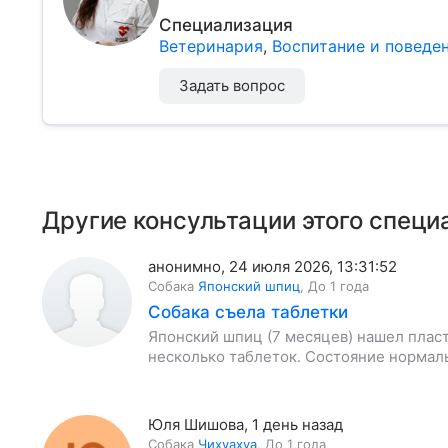
Специализация
Ветеринария
,
Воспитание и поведе
Задать вопрос
Другие консультации этого специ
анонимно
,
24 июля 2026, 13:31:52
Собака
Японский шпиц
,
До 1 года
Собака съела таблетки
Японский шпиц (7 месяцев) нашел пласт
несколько таблеток. Состояние нормал
Юля Шишова
,
1 день назад
Собака
Чихуахуа
,
До 1 года