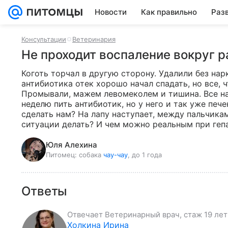
Новости
Как правильно
Раз
Консультации
Ветеринария
Не проходит воспаление вокруг р
Коготь торчал в другую сторону. Удалили без нарк
антибиотика отек хорошо начал спадать, но все, ч
Промывали, мажем левомеколем и тишина. Все на 
неделю пить антибиотик, но у него и так уже пече
сделать нам? На лапу наступает, между пальчикам
ситуации делать? И чем можно реальным при геп
Юля Алехина
Питомец:
собака
чау-чау
, до 1 года
Ответы
Отвечает
Ветеринарный врач, стаж 19 лет
Холкина Ирина