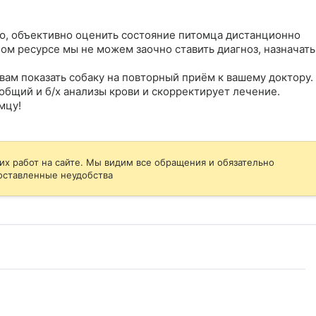
, объективно оценить состояние питомца дистанционно 
ом ресурсе мы не можем заочно ставить диагноз, назначать 
вам показать собаку на повторный приём к вашему доктору. 
бщий и б/х анализы крови и скорректирует лечение.

мцу!
их работ на сайте. Мы видим все обращения и обязательно
оставленные неудобства