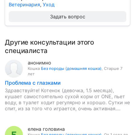
Ветеринария
,
Уход
Задать вопрос
Другие консультации этого
специалиста
анонимно
Кошка
Без породы (домашняя кошка)
,
Старше 7
лет
Проблема с глазками
Здравствуйте! Котенок (девочка, 1.5 месяца),
кушает самостоятельно сухой корм от ONE, пьет
воду, в туалет ходит регулярно и хорошо. Сутки не
спит, из за того что играется, очень активная.
Глазки…
елена головина
Кошка
Без породы (домашняя кошка)
,
От 1 года до