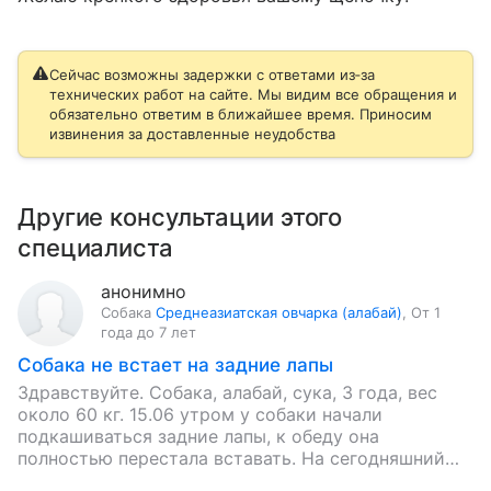
Сейчас возможны задержки с ответами из‑за
технических работ на сайте. Мы видим все обращения и
обязательно ответим в ближайшее время. Приносим
извинения за доставленные неудобства
Другие консультации этого
специалиста
анонимно
Собака
Среднеазиатская овчарка (алабай)
,
От 1
года до 7 лет
Собака не встает на задние лапы
Здравствуйте. Собака, алабай, сука, 3 года, вес
около 60 кг. 15.06 утром у собаки начали
подкашиваться задние лапы, к обеду она
полностью перестала вставать. На сегодняшний
день симптомы следующие: выраженная…