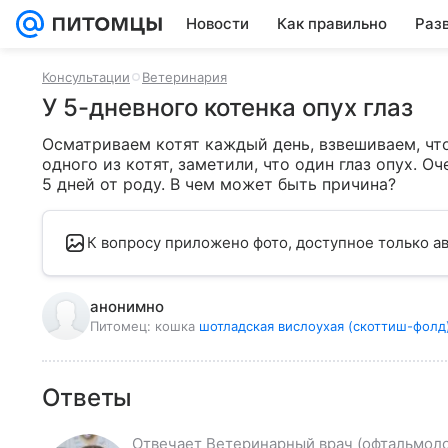
Новости
Как правильно
Раз
Консультации
Ветеринария
У 5-дневного котенка опух глаз
Осматриваем котят каждый день, взвешиваем, чтоб
одного из котят, заметили, что один глаз опух. Оч
5 дней от роду. В чем может быть причина?
К вопросу приложено фото, доступное только ав
анонимно
Питомец:
кошка
шотладская вислоухая (скоттиш-фолд
Ответы
Отвечает
Ветеринарный врач (офтальмоло