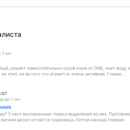
алиста
 7 лет
яца), кушает самостоятельно сухой корм от ONE, пьет воду, 
не спит, из за того что играется, очень активная. Глазки…
8:07
да до 7 лет
мыша
у? У него воспаленные глаза и выделения из них. Протира
а ватном диске остаётся сукровица. Потом наношу глазную