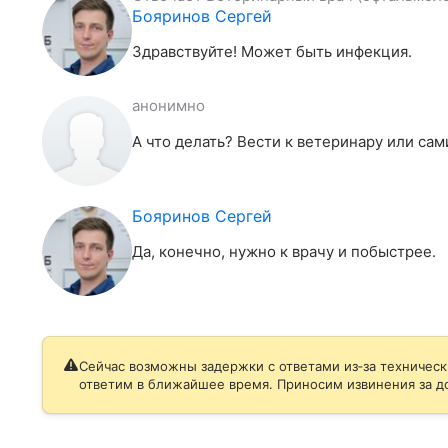
Бояринов Сергей
Здравствуйте! Может быть инфекция.
анонимно
А что делать? Вести к ветеринару или са
Бояринов Сергей
Да, конечно, нужно к врачу и побыстрее.
Сейчас возможны задержки с ответами из‑за техническ
ответим в ближайшее время. Приносим извинения за д