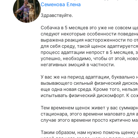
Семенова Елена
Здравствуйте.

Собачка в 5 месяцев это уже не совсем ще
следуют некоторые особенности поведения
выражена реакция настороженности по от
для себя среду, такой щенок адаптируется
процесс адаптации непрост в 5 месяцев, з
успешно, необходимо, чтобы от этой, нов
негативных эмоций в частности. 

У вас же на период адаптации, буквально 
вызывающего сильный физический дискомф
еще одна новая среда. Кроме того, нельз
испытывать физический дискомфорт. К сож
Тем временем щенок живет у вас суммарн
стационара, этого времени маловато для а
случае этого времени просто критично мал
Таким образом, нам нужно помочь щенку с