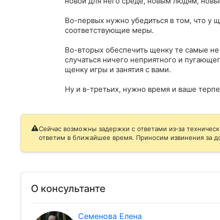
новой для него среде, новым людям, новым 
Во-первых нужно убедиться в том, что у ще
соответствующие меры. 

Во-вторых обеспечить щенку те самые не
случаться ничего неприятного и пугающег
щенку игры и занятия с вами. 

Ну и в-третьих, нужно время и ваше терпе
Сейчас возможны задержки с ответами из‑за техническ
ответим в ближайшее время. Приносим извинения за д
О консультанте
Семенова Елена