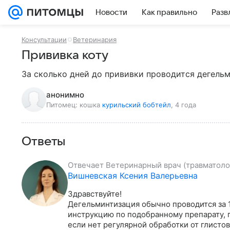
Новости
Как правильно
Разв
Консультации
Ветеринария
Прививка коту
За сколько дней до прививки проводится дегельм
анонимно
Питомец:
кошка
курильский бобтейл
, 4 года
Ответы
Отвечает
Ветеринарный врач (травматолог
Вишневская Ксения Валерьевна
Здравствуйте!

Дегельминтизация обычно проводится за 1
инструкцию по подобранному препарату, г
если нет регулярной обработки от глистов