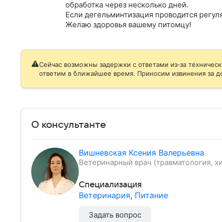
обработка через несколько дней. 

Если дегельминтизация проводится регуля
Желаю здоровья вашему питомцу!
Сейчас возможны задержки с ответами из‑за техническ
ответим в ближайшее время. Приносим извинения за д
О консультанте
Вишневская Ксения Валерьевна
Ветеринарный врач (травматология, хи
Специализация
Ветеринария
,
Питание
Задать вопрос