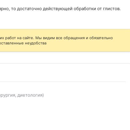
рно, то достаточно действующей обработки от глистов.

их работ на сайте. Мы видим все обращения и обязательно
оставленные неудобства
рургия, диетология)