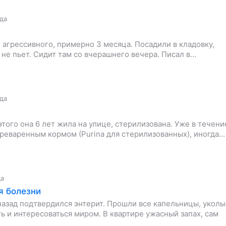
ода
 агрессивного, примерно 3 месяца. Посадили в кладовку,
, не пьет. Сидит там со вчерашнего вечера. Писал в…
ода
того она 6 лет жила на улице, стерилизована. Уже в течени
ереваренным кормом (Purina для стерилизованных), иногда…
да
я болезни
назад подтвердился энтерит. Прошли все капельницы, уколы
ать и интересоваться миром. В квартире ужасный запах, сам