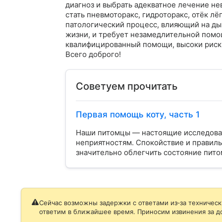
диагноз и выбрать адекватное лечение не
стать пневмоторакс, гидроторакс, отёк лёг
патологический процесс, влияющий на дых
жизни, и требует незамедлительной помощ
квалифицированный помощи, высоки риски
Всего доброго!
Советуем прочитать
Первая помощь коту, часть 1
Наши питомцы — настоящие исследоват
неприятностям. Спокойствие и правиль
значительно облегчить состояние питом
Сейчас возможны задержки с ответами из‑за техническ
ответим в ближайшее время. Приносим извинения за д