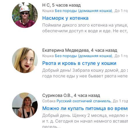
Н С
,
5 часов назад
Кошка
Без породы (домашняя кошка)
,
До 1 г
Насморк у котенка
Поймали дикого злого котенка на улице,
обеспечили доступ к воде и еде. Не ест
Екатерина Медведева
,
4 часа назад
Кошка
Без породы (домашняя кошка)
,
До 1 г
Рвота и кровь в стуле у кошки
Добрый день! Забрала кошку домой, до э
года после еды у нее бывает рвота неп
Сурикова О.В.
,
4 часа назад
Собака
Русский охотничий спаниель
,
До 1 го
Можно ли купать питомца во врем
Добрый день. Щенку 2 месяца, неделю 
и т. д. Сегодня он начал немного встав
песель…