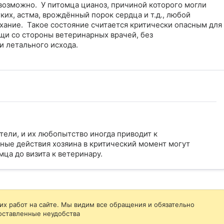
возможно.  У питомца цианоз, причиной которого могли 
ких, астма, врождённый порок сердца и т.д., любой 
ание.  Такое состояние считается критически опасным для 
и со стороны ветеринарных врачей, без 
 летального исхода.

ели, и их любопытство иногда приводит к
ные действия хозяина в критический момент могут
ца до визита к ветеринару.
их работ на сайте. Мы видим все обращения и обязательно
оставленные неудобства