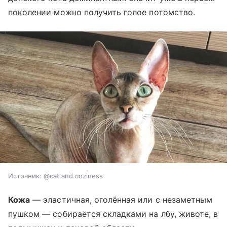
поколении можно получить голое потомство.
Источник:
@cat.and.coziness
Кожа
— эластичная, оголённая или с незаметным
пушком — собирается складками на лбу, животе, в